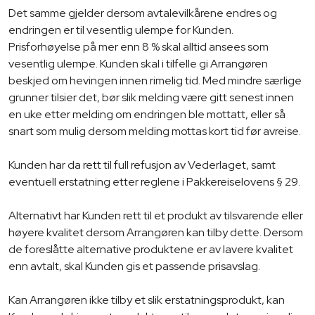
Det samme gjelder dersom avtalevilkårene endres og
endringen er til vesentlig ulempe for Kunden.
Prisforhøyelse på mer enn 8 % skal alltid ansees som
vesentlig ulempe. Kunden skal i tilfelle gi Arrangøren
beskjed om hevingen innen rimelig tid. Med mindre særlige
grunner tilsier det, bør slik melding være gitt senest innen
en uke etter melding om endringen ble mottatt, eller så
snart som mulig dersom melding mottas kort tid før avreise.
Kunden har da rett til full refusjon av Vederlaget, samt
eventuell erstatning etter reglene i Pakkereiselovens § 29.
Alternativt har Kunden rett til et produkt av tilsvarende eller
høyere kvalitet dersom Arrangøren kan tilby dette. Dersom
de foreslåtte alternative produktene er av lavere kvalitet
enn avtalt, skal Kunden gis et passende prisavslag.
Kan Arrangøren ikke tilby et slik erstatningsprodukt, kan