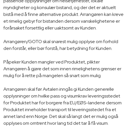
passende opplysninger om helsetjenester, lokale
myndigheter og konsulær bistand, og der det er aktuelt
bistå med å finne alternative produkt. Arrangøren kan kreve
et rimelig gebyr for bistanden dersom vanskelighetene er
forårsaket forsettlig eller uaktsomt av Kunden.
Arrangøren/GOTO skal snarest mulig opplyse om forhold
den forstår, eller bør forstå, har betydning for Kunden.
Påpeker Kunden mangler ved Produktet, plikter
Arrangøren å gjøre det som innen rimelighetens grenser er
mulig for å rette på mangelen så snart som mulig.
Arrangøren skal før Avtalen inngås gi Kunden generelle
opplysninger om hvilke pass og visumkrav leveringsstedet
for Produktet har for borgere fra EU/EØS-landene dersom
Produktet inneholder transport til leveringsstedet fra et
annet land enn Norge. Det skal så langt det er mulig også
opplyses om omtrent hvor lang tid det tar å få visum.