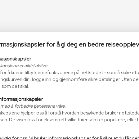
ormasjonskapsler for å gi deg en bedre reiseopple
masjonskapsler
apslene er alltid aktive.
or å kunne tilby kjernefunksjonene på nettstedet - som å søke ette
lingskurven din, logge inn og gjennomføre sikre betalinger. Uten dem
 som det skal.
informasjonskapsler
ss med å forbedre tjenestene våre.
kapslene hjelper oss å forstå hvordan besøkende bruker nettstedet v
en. De viser oss for eksempel hvilke turer som er populære, eller 
viktig for oss. Vi bruker informasjonskapsler for å sikre at du får d