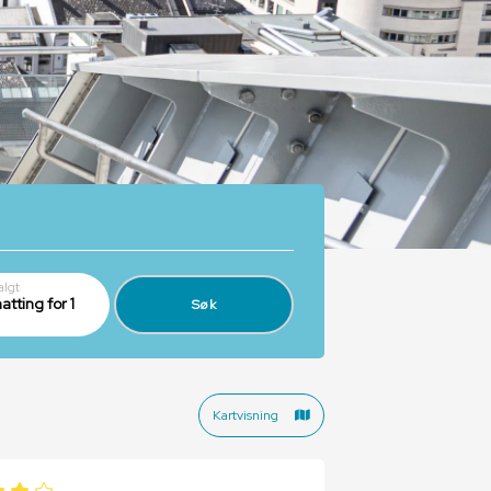
algt
atting for 1
Søk
Kartvisning