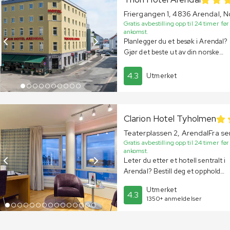
Friergangen 1, 4836 Arendal, 
Gratis avbestilling opp til 24 timer før
ankomst.
Planlegger du et besøk i Arendal?
Gjør det beste ut av din norske
ferie ved å bestille et rom på
finn ut hva denne vakre byen kan tilby deg
Thon Hotel Arendal, et hotell ved
4.3
Utmerket
sjøen som ligger i sentrum.
Clarion Hotel Tyholmen
Teaterplassen 2, Arendal
Fra s
Gratis avbestilling opp til 24 timer før
ankomst.
Leter du etter et hotell sentralt i
Arendal? Bestill deg et opphold
på Clarion hotell Tyholmen med
Utmerket
beliggenhet ut mot Galtesund,
4.3
1350+ anmeldelser
for et behagelig opphold