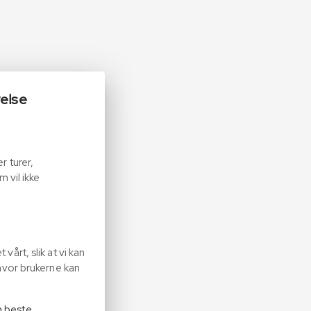
velse
r turer,
 vil ikke
årt, slik at vi kan
hvor brukerne kan
en beste