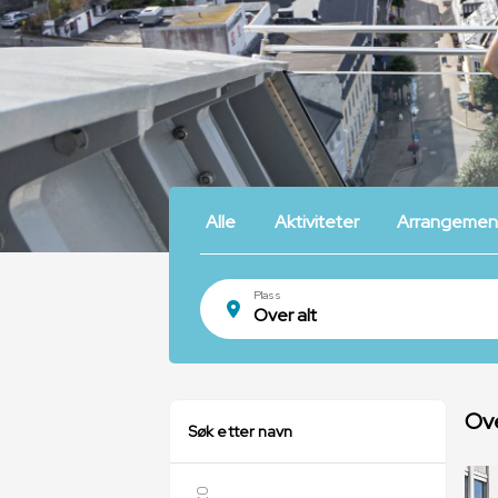
Alle
Aktiviteter
Arrangemen
Plass
Ove
Søk etter navn