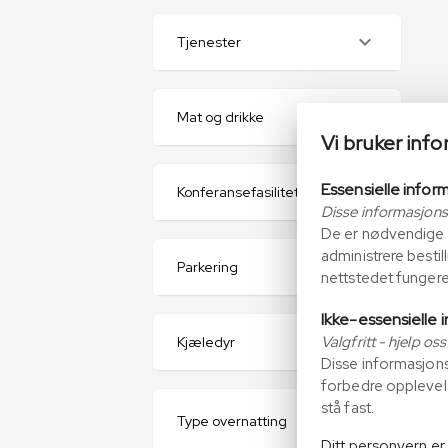
Tjenester
Mat og drikke
Vi bruker inf
Essensielle infor
Konferansefasiliteter
Disse informasjonsk
De er nødvendige f
administrere bestil
Parkering
nettstedet fungere
Ikke-essensielle 
Valgfritt - hjelp o
Kjæledyr
Disse informasjons
forbedre opplevels
stå fast.
Type overnatting
Ditt personvern er 