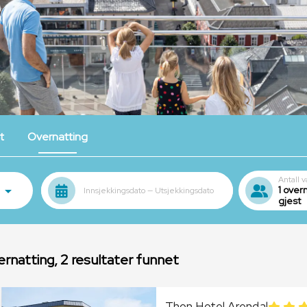
t
Overnatting
Antall v
1 overn
Innsjekkingsdato — Utsjekkingsdato
gjest
rnatting, 2
resultater funnet
Thon Hotel Arendal