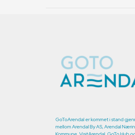
GoToArendal er kommet i stand gjen
mellom Arendal By AS, Arendal Næri
Kommune, VisitArendal, GoTo Hub og 