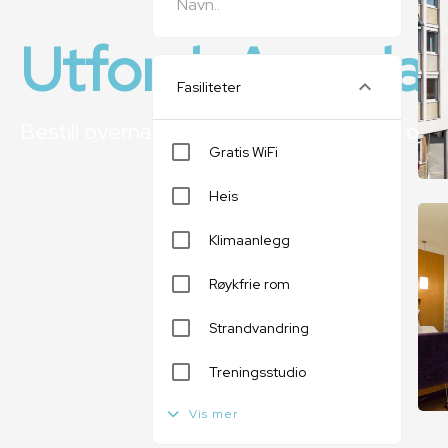
Utforsk Arendal
Fasiliteter
Bestill overnatting & aktiviteter hos oss og 
Gratis WiFi
Heis
Klimaanlegg
Røykfrie rom
Strandvandring
Treningsstudio
Vis mer